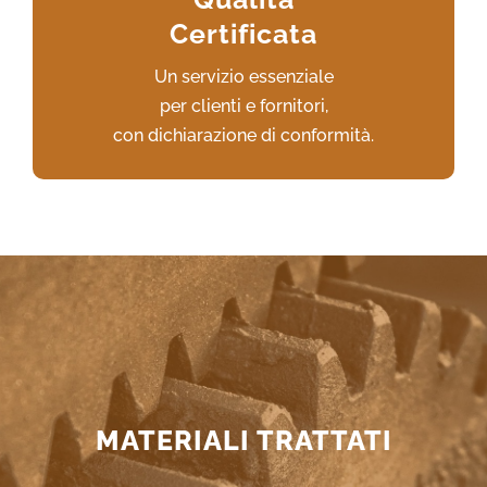
riscontrando consensi in termine
Certificata
di specializzazione e competenza.
Un servizio essenziale
VAI AL SERVIZIO
per clienti e fornitori,
con dichiarazione di conformità.
MATERIALI TRATTATI