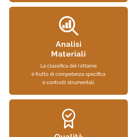
Verifichiamo provenienza,
dimensioni, aspetto
Analisi
e composizione chimica del rottame.
Materiali
La classifica del rottame
VAI AL SERVIZIO
è frutto di competenza specifica
e controlli strumentali.
La società lavora con i maggiori operatori del
settore
Qualità