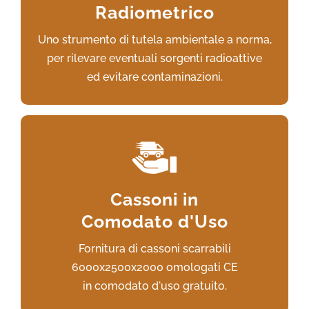
Radiometrico
e il continuo controllo.
Uno strumento di tutela ambientale a norma,
VAI AL SERVIZIO
per rilevare eventuali sorgenti radioattive
ed evitare contaminazioni.
La garanzia di un regolare servizio
per il deposito temporaneo degli scarti
Cassoni in
metallici,
Comodato d'Uso
interamente a nostro carico.
Fornitura di cassoni scarrabili
VAI AL SERVIZIO
6000x2500x2000 omologati CE
in comodato d'uso gratuito.