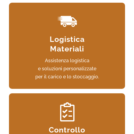
Un servizio completo
dal ritiro, allo scarico, stoccaggio
Logistica
e lavorazione presso la sede operativa.
Materiali
Assistenza logistica
VAI AL SERVIZIO
e soluzioni personalizzate
per il carico e lo stoccaggio.
Un portale fisso di rilevazione della
radioattività gamma
Controllo
e strumenti portatili per la massima sicurezza