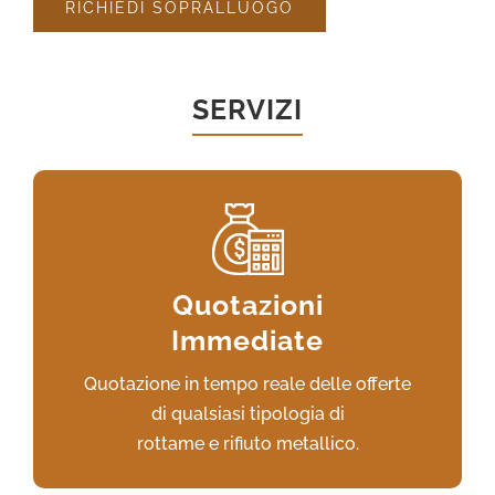
RICHIEDI SOPRALLUOGO
SERVIZI
Accedi al servizio e invia la tua offerta,
riceverai il nostro preventivo o sarai
Quotazioni
contattato
Immediate
per ulteriori chiarimenti o per un sopralluogo.
Quotazione in tempo reale delle offerte
VAI AL SERVIZIO
di qualsiasi tipologia di
rottame e rifiuto metallico.