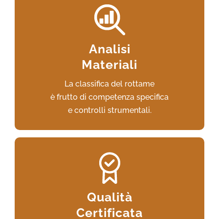
Verifichiamo provenienza,
dimensioni, aspetto
Analisi
e composizione chimica del rottame.
Materiali
La classifica del rottame
VAI AL SERVIZIO
è frutto di competenza specifica
e controlli strumentali.
La società lavora con i maggiori operatori del
settore
Qualità
riscontrando consensi in termine
Certificata
di specializzazione e competenza.