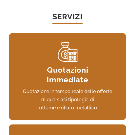
SERVIZI
Accedi al servizio e invia la tua offerta,
riceverai il nostro preventivo o sarai
Quotazioni
contattato
Immediate
per ulteriori chiarimenti o per un sopralluogo.
Quotazione in tempo reale delle offerte
VAI AL SERVIZIO
di qualsiasi tipologia di
rottame e rifiuto metallico.