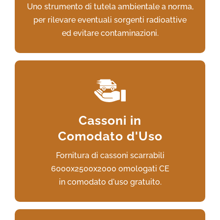
Uno strumento di tutela ambientale a norma,
VAI AL SERVIZIO
per rilevare eventuali sorgenti radioattive
ed evitare contaminazioni.
La garanzia di un regolare servizio
per il deposito temporaneo degli scarti
Cassoni in
metallici,
Comodato d'Uso
interamente a nostro carico.
Fornitura di cassoni scarrabili
VAI AL SERVIZIO
6000x2500x2000 omologati CE
in comodato d'uso gratuito.